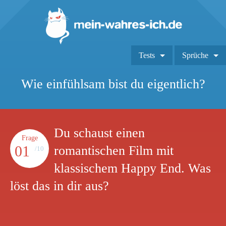
Tests
Sprüche
Wie einfühlsam bist du eigentlich?
Du schaust einen
Frage
01
romantischen Film mit
/10
klassischem Happy End. Was
löst das in dir aus?