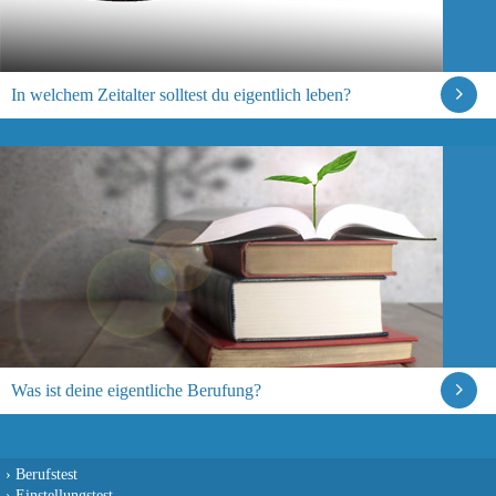
In welchem Zeitalter solltest du eigentlich leben?
Was ist deine eigentliche Berufung?
›
Berufstest
›
Einstellungstest