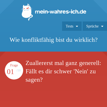
Tests
Sprüche
Wie konfliktfähig bist du wirklich?
Zuallererst mal ganz generell:
Frage
01
Fällt es dir schwer 'Nein' zu
/10
sagen?