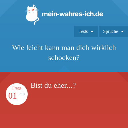
Tests
Sprüche
Wie leicht kann man dich wirklich
schocken?
Bist du eher...?
Frage
01
/10