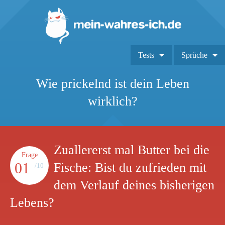
Tests
Sprüche
Wie prickelnd ist dein Leben
wirklich?
Zuallererst mal Butter bei die
Frage
01
Fische: Bist du zufrieden mit
/10
dem Verlauf deines bisherigen
Lebens?