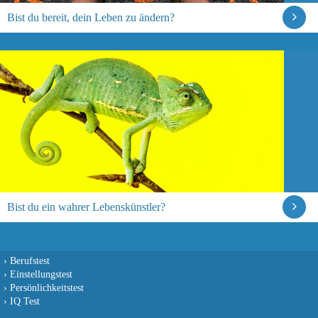
Bist du bereit, dein Leben zu ändern?
Bist du ein wahrer Lebenskünstler?
›
Berufstest
›
Einstellungstest
›
Persönlichkeitstest
›
IQ Test