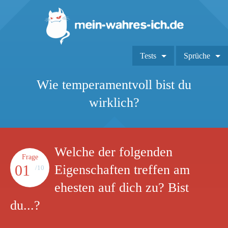
Tests
Sprüche
Wie temperamentvoll bist du
wirklich?
Welche der folgenden
Frage
01
Eigenschaften treffen am
/10
ehesten auf dich zu? Bist
du...?