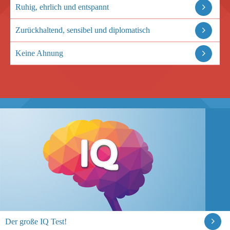
Ruhig, ehrlich und entspannt
Zurückhaltend, sensibel und diplomatisch
Keine Ahnung
Der große IQ Test!