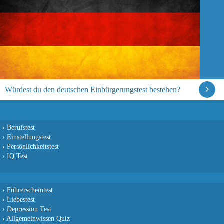
Würdest du den deutschen Einbürgerungstest bestehen?
›
Berufstest
›
Einstellungstest
›
Persönlichkeitstest
›
IQ Test
›
Führerscheintest
›
Liebestest
›
Depression Test
›
Allgemeinwissen Quiz