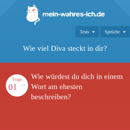
Tests
Sprüche
Wie viel Diva steckt in dir?
Wie würdest du dich in einem
Frage
01
Wort am ehesten
/10
beschreiben?