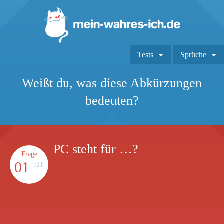
Tests
Sprüche
Weißt du, was diese Abkürzungen
bedeuten?
PC steht für …?
Frage
01
/21