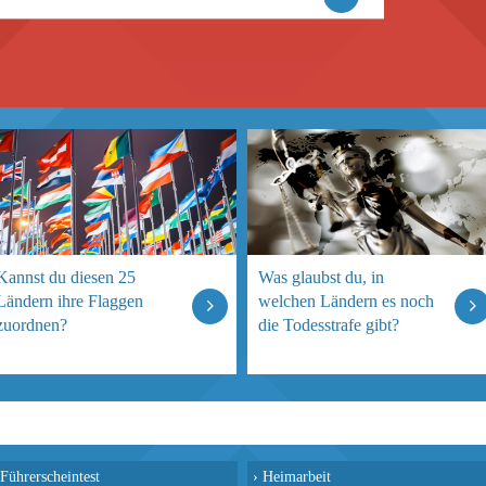
Kannst du diesen 25
Was glaubst du, in
Ländern ihre Flaggen
welchen Ländern es noch
zuordnen?
die Todesstrafe gibt?
Führerscheintest
›
Heimarbeit