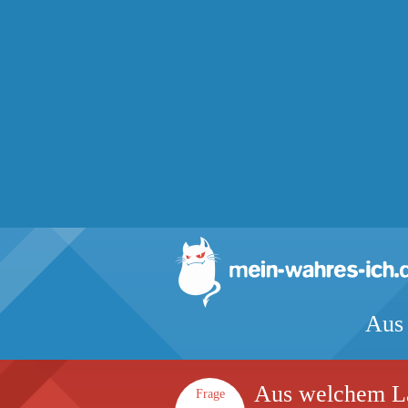
Aus 
Aus welchem La
Frage