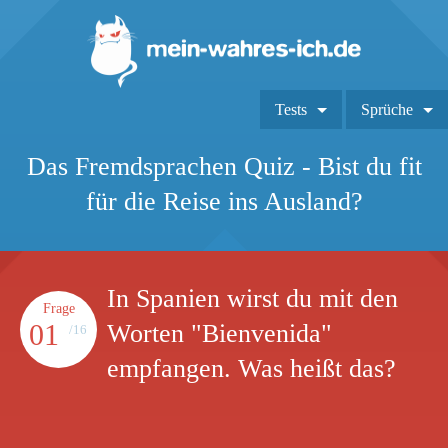
Tests
Sprüche
Das Fremdsprachen Quiz - Bist du fit
für die Reise ins Ausland?
In Spanien wirst du mit den
Frage
01
Worten "Bienvenida"
/16
empfangen. Was heißt das?