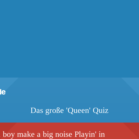
Das große 'Queen' Quiz
 boy make a big noise Playin' in