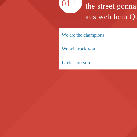
01
/11
the street gonn
aus welchem Q
We are the champions
We will rock you
Under pressure