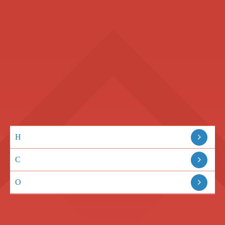
H
C
O