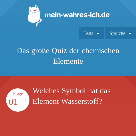
Tests
Sprüche
Das große Quiz der chemischen
Elemente
Welches Symbol hat das
Frage
01
Element Wasserstoff?
/11