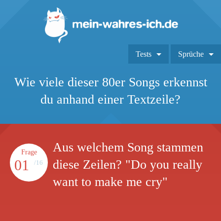
Tests
Sprüche
Wie viele dieser 80er Songs erkennst
du anhand einer Textzeile?
Aus welchem Song stammen
Frage
01
diese Zeilen? "Do you really
/16
want to make me cry"