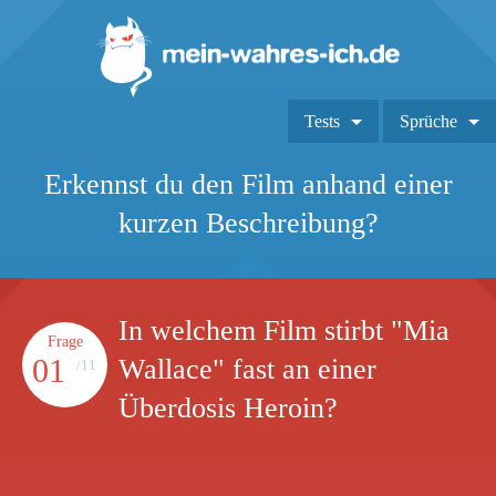
Tests
Sprüche
Erkennst du den Film anhand einer
kurzen Beschreibung?
In welchem Film stirbt "Mia
Frage
01
Wallace" fast an einer
/11
Überdosis Heroin?