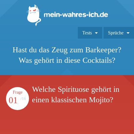
Tests
Sprüche
Hast du das Zeug zum Barkeeper?
Was gehört in diese Cocktails?
Welche Spirituose gehört in
Frage
01
einen klassischen Mojito?
/16