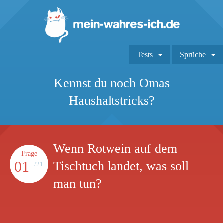
Tests
Sprüche
Kennst du noch Omas
Haushaltstricks?
Wenn Rotwein auf dem
Frage
01
Tischtuch landet, was soll
/21
man tun?