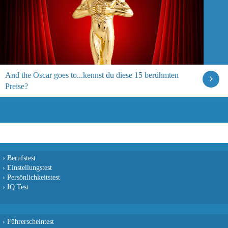
And the Oscar goes to...kennst du diese 15 berühmten
Preise?
›
Berufstest
›
Einstellungstest
›
Persönlichkeitstest
›
IQ Test
›
Führerscheintest