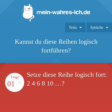
Tests
Sprüche
Kannst du diese Reihen logisch
fortführen?
Setze diese Reihe logisch fort:
Frage
01
2 4 6 8 10 …?
/21