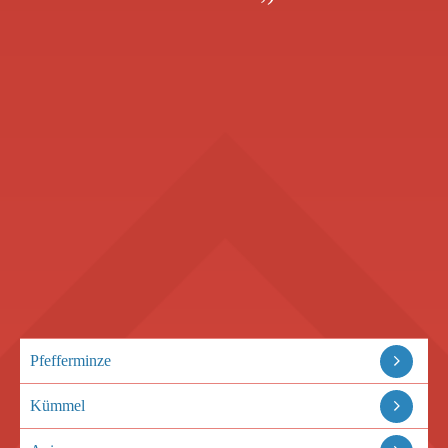
Pfefferminze
Kümmel