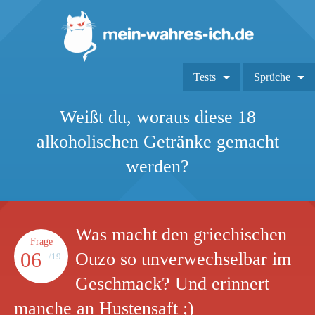
Tests
Sprüche
Weißt du, woraus diese 18
alkoholischen Getränke gemacht
werden?
Was macht den griechischen
Frage
06
Ouzo so unverwechselbar im
/19
Geschmack? Und erinnert
manche an Hustensaft ;)