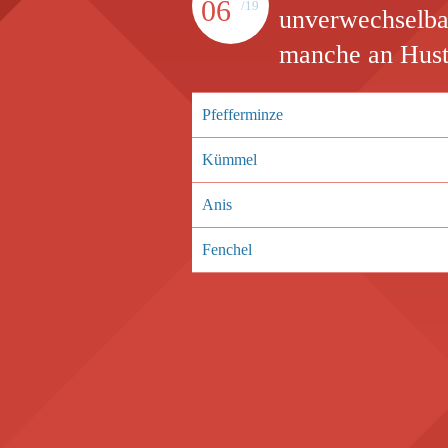
06
/19
unverwechselba
manche an Huste
Pfefferminze
Kümmel
Anis
Fenchel