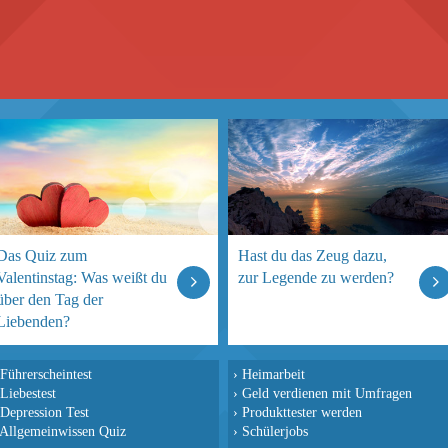
Das Quiz zum
Hast du das Zeug dazu,
Valentinstag: Was weißt du
zur Legende zu werden?
über den Tag der
Liebenden?
Führerscheintest
›
Heimarbeit
Liebestest
›
Geld verdienen mit Umfragen
Depression Test
›
Produkttester werden
Allgemeinwissen Quiz
›
Schülerjobs