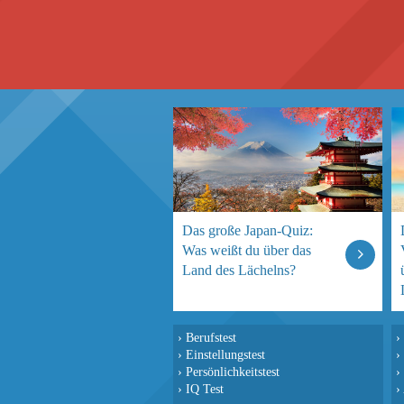
Das große Japan-Quiz:
Was weißt du über das
Land des Lächelns?
›
Berufstest
›
›
Einstellungstest
›
›
Persönlichkeitstest
›
›
IQ Test
›