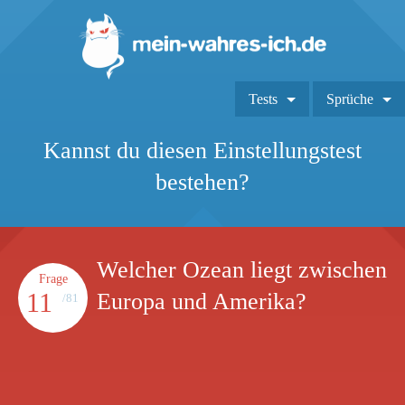
Tests
Sprüche
Kannst du diesen Einstellungstest
bestehen?
Welcher Ozean liegt zwischen
Frage
11
Europa und Amerika?
/81