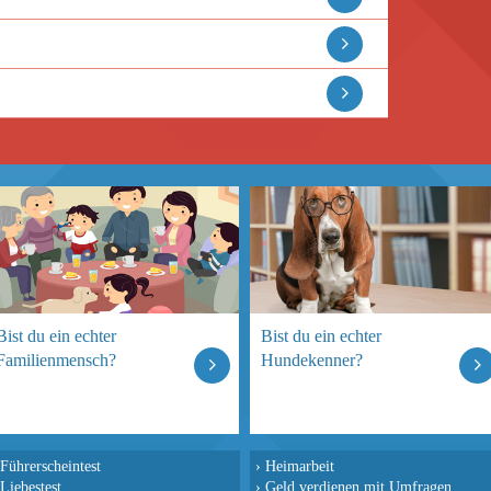
Bist du ein echter
Bist du ein echter
Familienmensch?
Hundekenner?
Führerscheintest
›
Heimarbeit
Liebestest
›
Geld verdienen mit Umfragen