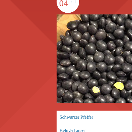
04
/11
Schwarzer Pfeffer
Beluga Linsen