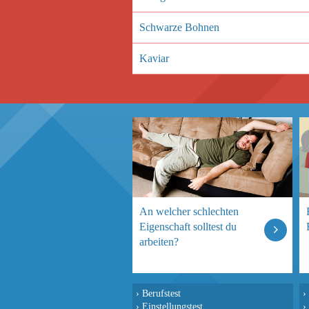
Schwarze Bohnen
Kaviar
An welcher schlechten
Eigenschaft solltest du
arbeiten?
›
Berufstest
›
›
Einstellungstest
›