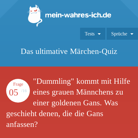
Tests
Sprüche
Das ultimative Märchen-Quiz
"Dummling" kommt mit Hilfe
Frage
05
eines grauen Männchens zu
/16
einer goldenen Gans. Was
geschieht denen, die die Gans
anfassen?