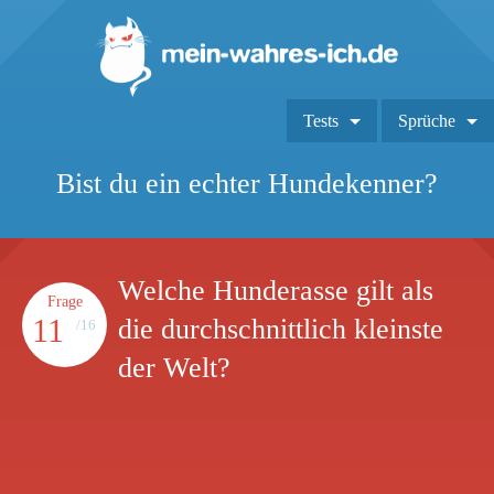
Tests
Sprüche
Bist du ein echter Hundekenner?
Welche Hunderasse gilt als
Frage
11
die durchschnittlich kleinste
/16
der Welt?