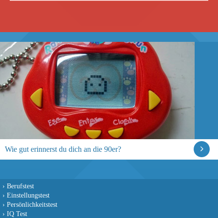
Wie gut erinnerst du dich an die 90er?
›
Berufstest
›
Einstellungstest
›
Persönlichkeitstest
›
IQ Test