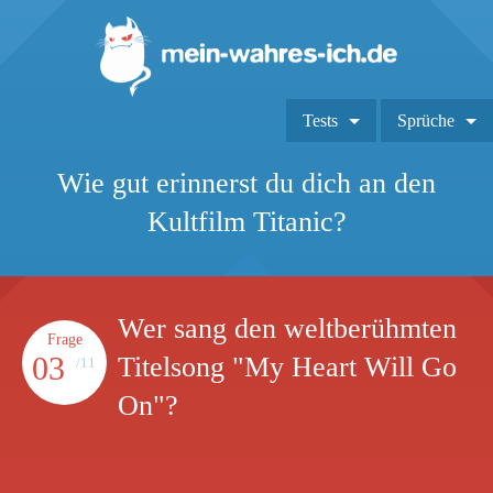
Tests
Sprüche
Wie gut erinnerst du dich an den
Kultfilm Titanic?
Wer sang den weltberühmten
Frage
03
Titelsong "My Heart Will Go
/11
On"?