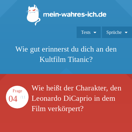
Tests
Sprüche
Wie gut erinnerst du dich an den
Kultfilm Titanic?
Wie heißt der Charakter, den
Frage
04
Leonardo DiCaprio in dem
/11
Film verkörpert?