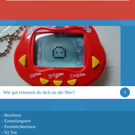
Wie gut erinnerst du dich an die 90er?
›
Berufstest
›
Einstellungstest
›
Persönlichkeitstest
›
IQ Test