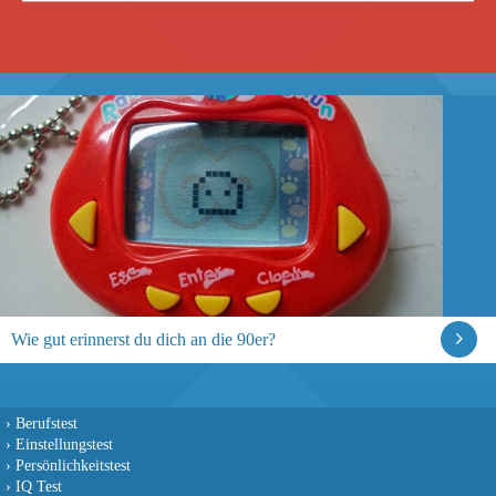
Wie gut erinnerst du dich an die 90er?
›
Berufstest
›
Einstellungstest
›
Persönlichkeitstest
›
IQ Test