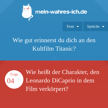
Tests
Sprüche
Wie gut erinnerst du dich an den
Kultfilm Titanic?
Wie heißt der Charakter, den
Frage
04
Leonardo DiCaprio in dem
/11
Film verkörpert?