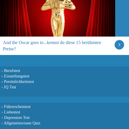
And the Oscar goes to...kennst du diese 15 berühmten
Preise?
›
Berufstest
›
Einstellungstest
›
Persönlichkeitstest
›
IQ Test
›
Führerscheintest
›
Liebestest
›
Depression Test
›
Allgemeinwissen Quiz