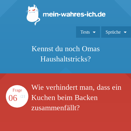
Tests
Sprüche
Kennst du noch Omas
Haushaltstricks?
Wie verhindert man, dass ein
Frage
06
Kuchen beim Backen
/21
zusammenfällt?