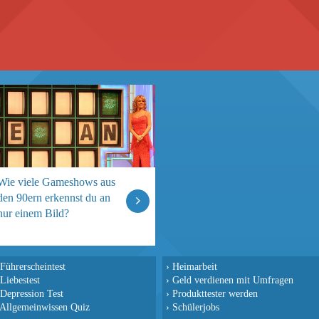
Wie viele Gameshows aus
den 90ern erkennst du an
nur einem Bild?
Führerscheintest
›
Heimarbeit
Liebestest
›
Geld verdienen mit Umfragen
Depression Test
›
Produkttester werden
Allgemeinwissen Quiz
›
Schülerjobs