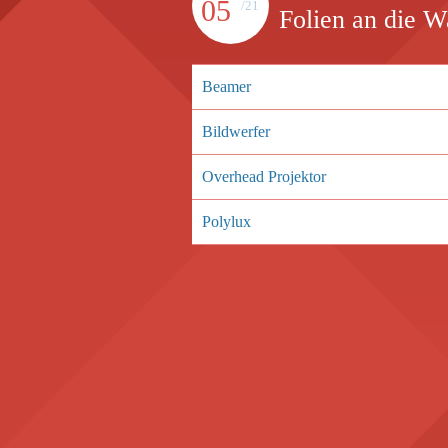
05
/21
Folien an die 
Beamer
Bildwerfer
Overhead Projektor
Polylux