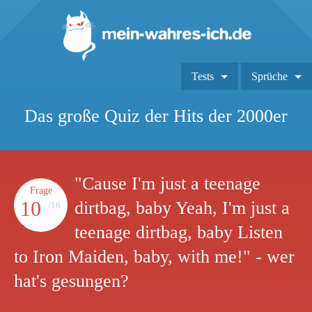
Tests
Sprüche
Das große Quiz der Hits der 2000er
"Cause I'm just a teenage
Frage
10
dirtbag, baby Yeah, I'm just a
/16
teenage dirtbag, baby Listen
to Iron Maiden, baby, with me!" - wer
hat's gesungen?