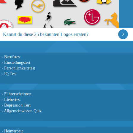
Kannst du diese 25 bekannten Logos erraten?
›
Berufstest
›
Einstellungstest
›
Persönlichkeitstest
›
IQ Test
›
Führerscheintest
›
Liebestest
›
Depression Test
›
Allgemeinwissen Quiz
›
Heimarbeit