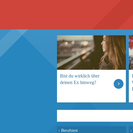
Bist du wirklich über
deinen Ex hinweg?
›
Berufstest
›