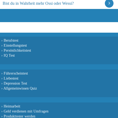
Bist du in Wahrheit mehr Ossi oder Wessi?
›
Berufstest
›
Einstellungstest
›
Persönlichkeitstest
›
IQ Test
›
Führerscheintest
›
Liebestest
›
Depression Test
›
Allgemeinwissen Quiz
›
Heimarbeit
›
Geld verdienen mit Umfragen
›
Produkttester werden