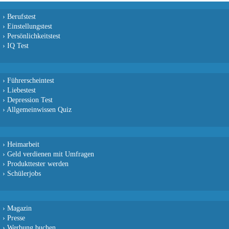
›
Berufstest
›
Einstellungstest
›
Persönlichkeitstest
›
IQ Test
›
Führerscheintest
›
Liebestest
›
Depression Test
›
Allgemeinwissen Quiz
›
Heimarbeit
›
Geld verdienen mit Umfragen
›
Produkttester werden
›
Schülerjobs
›
Magazin
›
Presse
›
Werbung buchen