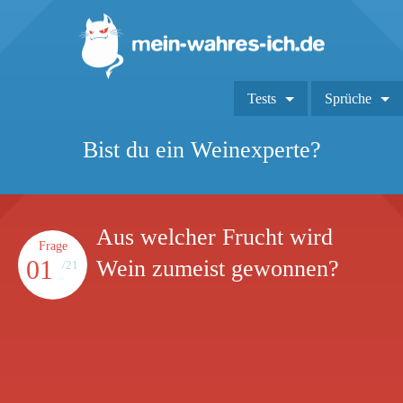
Tests
Sprüche
Bist du ein Weinexperte?
Aus welcher Frucht wird
Frage
01
Wein zumeist gewonnen?
/21