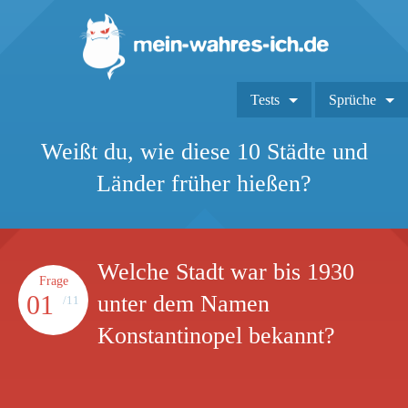
Tests
Sprüche
Weißt du, wie diese 10 Städte und
Länder früher hießen?
Welche Stadt war bis 1930
Frage
01
unter dem Namen
/11
Konstantinopel bekannt?