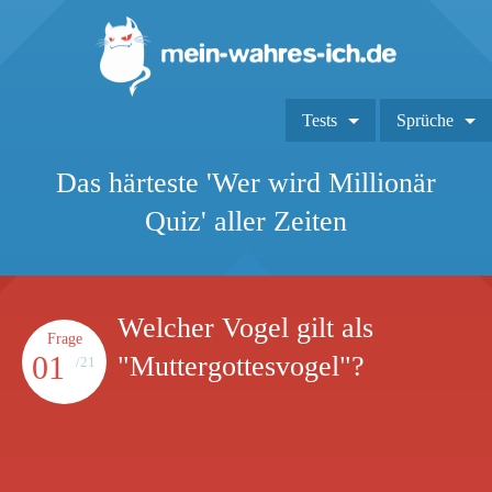
Tests
Sprüche
Das härteste 'Wer wird Millionär
Quiz' aller Zeiten
Welcher Vogel gilt als
Frage
01
"Muttergottesvogel"?
/21