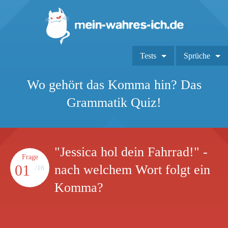
Tests
Sprüche
Wo gehört das Komma hin? Das
Grammatik Quiz!
"Jessica hol dein Fahrrad!" -
Frage
01
nach welchem Wort folgt ein
/16
Komma?