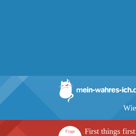
Wie
First things fir
Frage