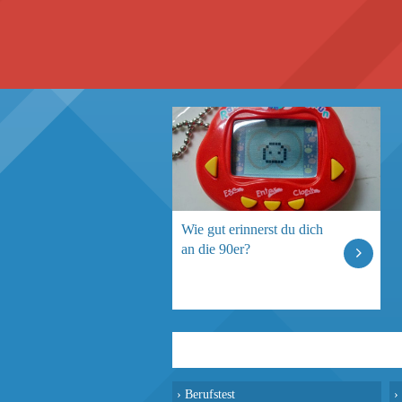
Wie gut erinnerst du dich
an die 90er?
›
Berufstest
›