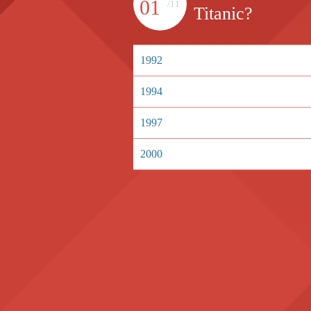
01
/11
Titanic?
1992
1994
1997
2000