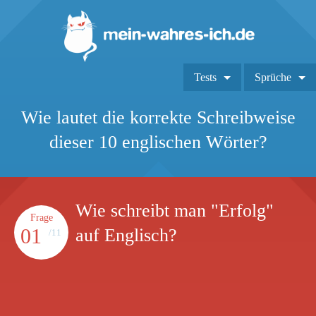
Tests
Sprüche
Wie lautet die korrekte Schreibweise
dieser 10 englischen Wörter?
Wie schreibt man "Erfolg"
Frage
01
auf Englisch?
/11