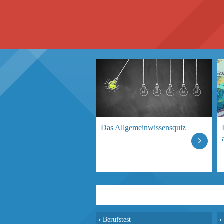
Das Allgemeinwissensquiz
›
Berufstest
›