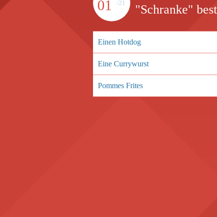
01
/21
"Schranke" best
Einen Hotdog
Eine Currywurst
Pommes Frites