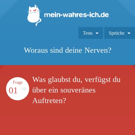
Tests
Sprüche
Woraus sind deine Nerven?
Was glaubst du, verfügst du
Frage
01
über ein souveränes
/10
Auftreten?