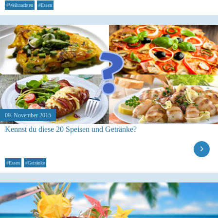
#Weihnachten
#Essen
09. November 2015
Kennst du diese 20 Speisen und Getränke?
#Essen
#Getränke