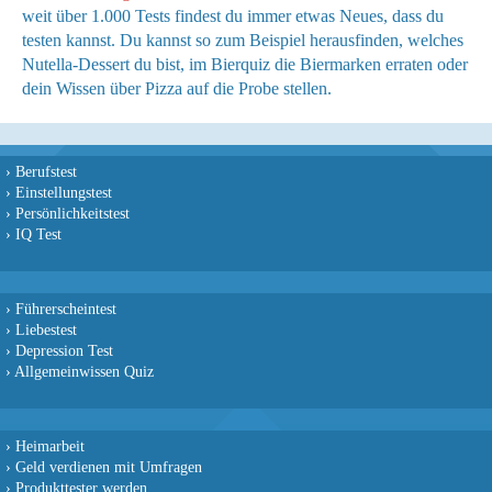
weit über 1.000 Tests findest du immer etwas Neues, dass du
testen kannst. Du kannst so zum Beispiel herausfinden, welches
Nutella-Dessert du bist, im Bierquiz die Biermarken erraten oder
dein Wissen über Pizza auf die Probe stellen.
›
Berufstest
›
Einstellungstest
›
Persönlichkeitstest
›
IQ Test
›
Führerscheintest
›
Liebestest
›
Depression Test
›
Allgemeinwissen Quiz
›
Heimarbeit
›
Geld verdienen mit Umfragen
›
Produkttester werden