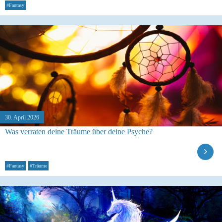
#Fantasy
30. April 2026
Was verraten deine Träume über deine Psyche?
#Fantasy
#Träume