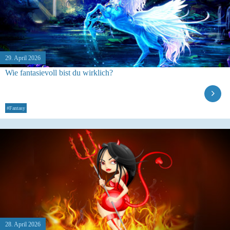
29. April 2026
Wie fantasievoll bist du wirklich?
#Fantasy
28. April 2026