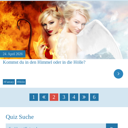
24. April 2026
Kommst du in den Himmel oder in die Hölle?
#Fantasy
#Hölle
1
2
3
4
6
Quiz Suche