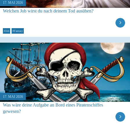
17. MAI 2026
Welchen Job wirst du nach deinem Tod ausüben?
#Job
#Fantasy
17. MAI 2026
Was wäre deine Aufgabe an Bord eines Piratenschiffes
gewesen?