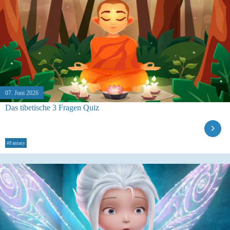
07. Juni 2026
Das tibetische 3 Fragen Quiz
#Fantasy