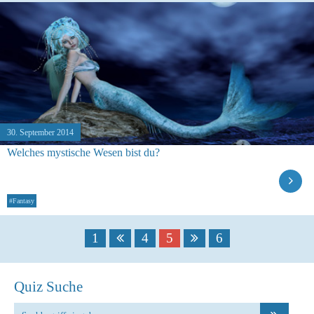
30. September 2014
Welches mystische Wesen bist du?
#Fantasy
1
4
5
6
Quiz Suche