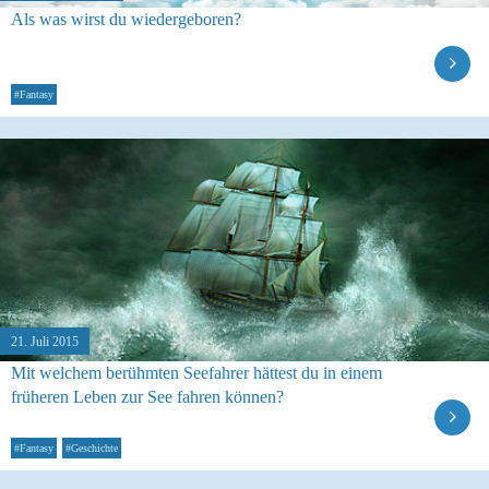
Als was wirst du wiedergeboren?
#Fantasy
21. Juli 2015
Mit welchem berühmten Seefahrer hättest du in einem
früheren Leben zur See fahren können?
#Fantasy
#Geschichte