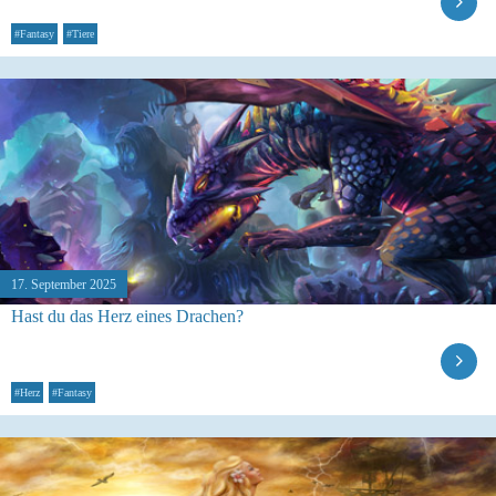
#Fantasy
#Tiere
17. September 2025
Hast du das Herz eines Drachen?
#Herz
#Fantasy