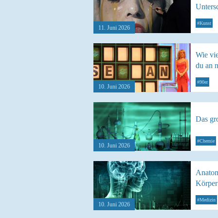
Unters
#Kunst
11. Juni 2026
Wie vi
du an 
#90er
10. Juni 2026
Das gr
#Chemie
10. Juni 2026
Anatom
Körper
#Medizin
10. Juni 2026