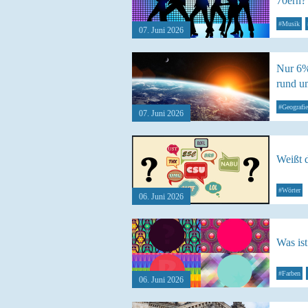
70ern?
#Musik
07. Juni 2026
Nur 6%
rund u
#Geografie
07. Juni 2026
Weißt 
#Wörter
06. Juni 2026
Was ist
#Farben
06. Juni 2026