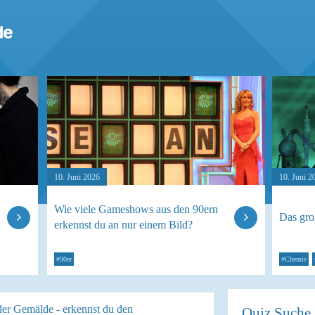
10. Juni 2026
10. Juni 2
Wie viele Gameshows aus den 90ern
Das gr
erkennst du an nur einem Bild?
#90er
#Chemie
der Gemälde - erkennst du den
Quiz Suche