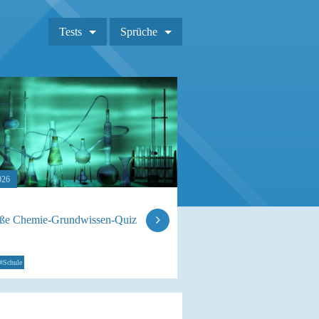
Tests
Sprüche
026
oße Chemie-Grundwissen-Quiz
#Schule