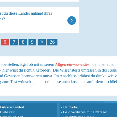
st du diese Länder anhand ihres
es?
6
7
8
9
26
robe stellen. Egal ob mit unserem
Allgemeinwissenstest
, dem beliebten
 - hier wirst du richtig gefordert! Die Wissenstests umfassen in der Re
d Gewissen beantworten musst. Im Anschluss erfährst du direkt, wie vi
 zum Test wünschst, kannst du diese auch kostenlos anfordern - schließ
Führerscheintest
›
Heimarbeit
Liebestest
›
Geld verdienen mit Umfragen