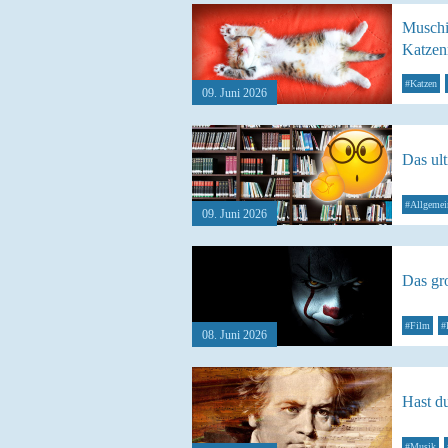
Muschi
Katzen
#Katzen
09. Juni 2026
Das ul
#Allgemei
09. Juni 2026
Das gr
#Film
#
08. Juni 2026
Hast d
#Musik