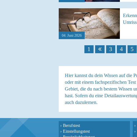
Erkenn
Umriss
04. Juni 2026
1
3
4
5
Hier kannst du dein Wissen auf die P
oder mit einem fachspezifischen Test
Gebiet, die du nach bestem Wissen un
hast. Sofern du eine Detailauswertung
auch dazulernen.
›
Berufstest
›
›
Einstellungstest
›