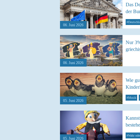
Das De
der Bu
#Deutschl
06. Juni 2026
Nur 3%
griechi
06. Juni 2026
Wie gut
Kinder
#Musik
05. Juni 2026
Kannst
besteh
#Wahr ode
05. Juni 2026