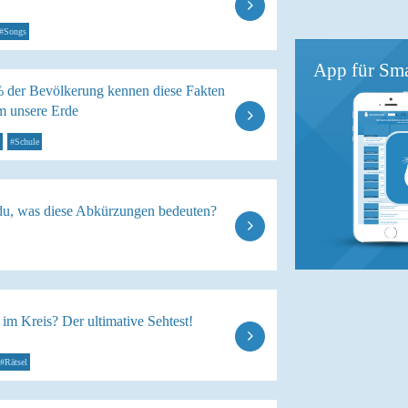
#Songs
App für Sma
 der Bevölkerung kennen diese Fakten
m unsere Erde
#Schule
du, was diese Abkürzungen bedeuten?
 im Kreis? Der ultimative Sehtest!
#Rätsel