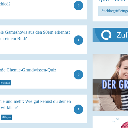
chied?
ele Gameshows aus den 90ern erkennst
nur einem Bild?
oße Chemie-Grundwissen-Quiz
#Schule
ie und mehr: Wie gut kennst du deinen
 wirklich?
#Körper