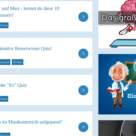
 und Miez - kennst du diese 10
rassen?
#Tiere
timative Besserwisser Quiz!
nwissen
#Schule
oße "Es" Quiz
Horror
u im Musikunterricht aufgepasst?
#Schule