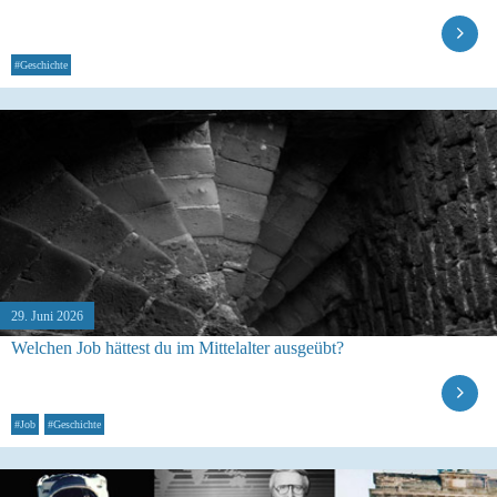
#Geschichte
29. Juni 2026
Welchen Job hättest du im Mittelalter ausgeübt?
#Job
#Geschichte