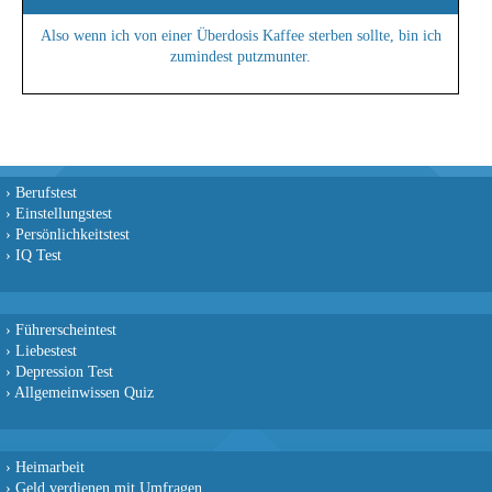
Also wenn ich von einer Überdosis Kaffee sterben sollte, bin ich
zumindest putzmunter.
›
Berufstest
›
Einstellungstest
›
Persönlichkeitstest
›
IQ Test
›
Führerscheintest
›
Liebestest
›
Depression Test
›
Allgemeinwissen Quiz
›
Heimarbeit
›
Geld verdienen mit Umfragen