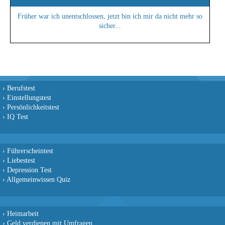
Früher war ich unentschlossen, jetzt bin ich mir da nicht mehr so
sicher...
›
Berufstest
›
Einstellungstest
›
Persönlichkeitstest
›
IQ Test
›
Führerscheintest
›
Liebestest
›
Depression Test
›
Allgemeinwissen Quiz
›
Heimarbeit
›
Geld verdienen mit Umfragen