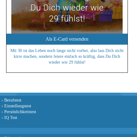
Als E-Card versenden
Mit 30 ist das Leben noch lange nicht vorbei, also lass Dich nicht
kirre machen, sondern feiere einfach so kräftig, dass Du Dich
wieder wie 29 fühlst!
›
Berufstest
›
Einstellungstest
›
Persönlichkeitstest
›
IQ Test