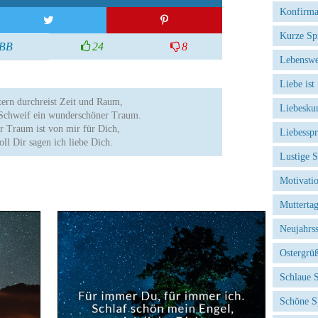
Konfirma
Kurze Sp
BB
24
8
Lebenswe
Liebe ist
tern durchreist Zeit und Raum,
Liebesku
 Schweif ein wunderschöner Traum.
r Traum ist von mir für Dich,
Liebessp
soll Dir sagen ich liebe Dich.
Lustige 
Motivati
Mutterta
Neujahrs
Ostergrü
Schlaue 
Schöne S