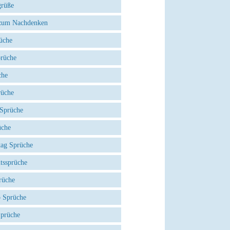
grüße
zum Nachdenken
üche
prüche
che
rüche
 Sprüche
üche
tag Sprüche
tssprüche
rüche
 Sprüche
Sprüche