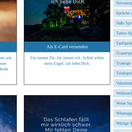
Silvester
Sprüche 
Süße Spr
Tattoo S
Taufsprü
Als E-Card versenden
Trauersp
ann wär
Für immer Du, für immer ich. Schlaf schön
Traurige
inem
mein Engel, ich liebe Dich.
Decke
Trinkspr
Valentins
Weihnach
Weise Sp
Whatsapp
Witzige 