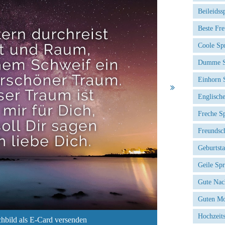
Beileidss
Beste Fr
Coole Sp
Dumme S
Einhorn 
Englisch
Freche S
Freundsc
Geburtst
Geile Sp
Gute Nac
Guten Mo
Hochzeit
hbild als E-Card versenden