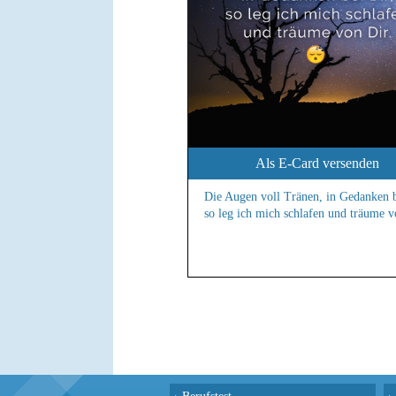
Als E-Card versenden
Die Augen voll Tränen, in Gedanken b
so leg ich mich schlafen und träume v