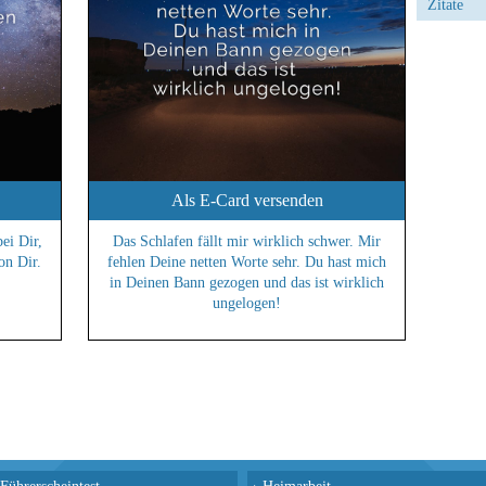
Zitate
Als E-Card versenden
ei Dir,
Das Schlafen fällt mir wirklich schwer. Mir
on Dir.
fehlen Deine netten Worte sehr. Du hast mich
in Deinen Bann gezogen und das ist wirklich
ungelogen!