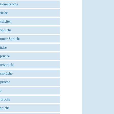
tionssprüche
rüche
isheiten
 Sprüche
mmer Sprüche
rüche
Sprüche
onssprüche
gssprüche
sprüche
ße
Sprüche
prüche