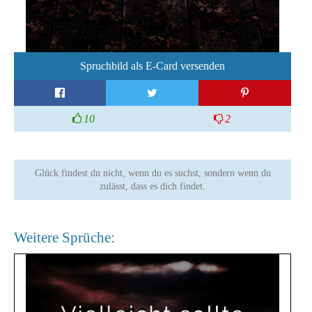
Spruchbild als E-Card versenden
10
2
Glück findest du nicht, wenn du es suchst, sondern wenn du
zulässt, dass es dich findet.
Weitere Sprüche: