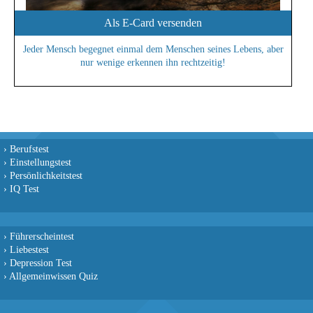
Als E-Card versenden
Jeder Mensch begegnet einmal dem Menschen seines Lebens, aber
nur wenige erkennen ihn rechtzeitig!
›
Berufstest
›
Einstellungstest
›
Persönlichkeitstest
›
IQ Test
›
Führerscheintest
›
Liebestest
›
Depression Test
›
Allgemeinwissen Quiz